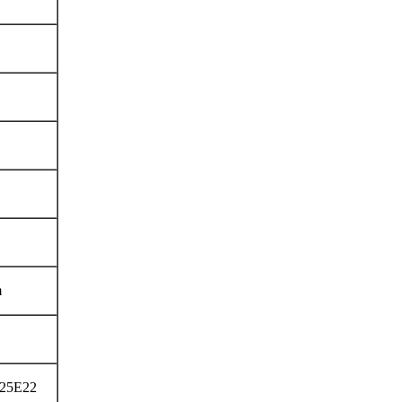
m
25E22