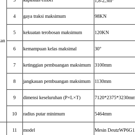
1,8-2,5m
4
gaya traksi maksimum
98KN
5
kekuatan terobosan maksimum
120KN
kan
6
kemampuan kelas maksimal
30°
7
ketinggian pembuangan maksimum
3100mm
8
jangkauan pembuangan maksimum
1130
mm
9
dimensi keseluruhan (P×L×T)
7120*2
375
*3
230
m
10
radius putar minimum
5464
mm
11
model
Mesin DeutzWP6G1