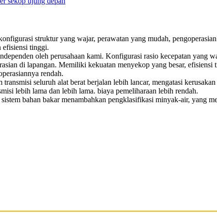
onfigurasi struktur yang wajar, perawatan yang mudah, pengoperasian y
fisiensi tinggi.
ependen oleh perusahaan kami. Konfigurasi rasio kecepatan yang waja
erasian di lapangan. Memiliki kekuatan menyekop yang besar, efisiens
operasiannya rendah.
ransmisi seluruh alat berat berjalan lebih lancar, mengatasi kerusaka
misi lebih lama dan lebih lama. biaya pemeliharaan lebih rendah.
n sistem bahan bakar menambahkan pengklasifikasi minyak-air, yang m