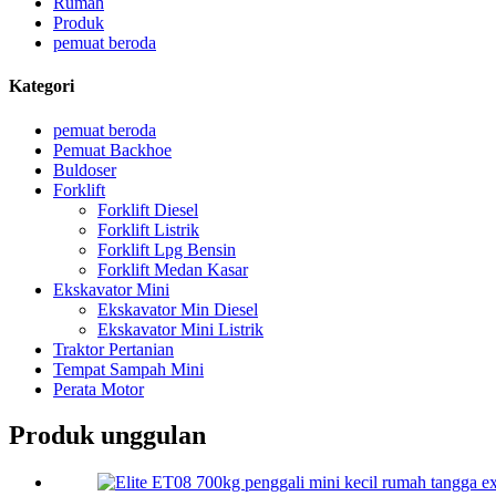
Rumah
Produk
pemuat beroda
Kategori
pemuat beroda
Pemuat Backhoe
Buldoser
Forklift
Forklift Diesel
Forklift Listrik
Forklift Lpg Bensin
Forklift Medan Kasar
Ekskavator Mini
Ekskavator Min Diesel
Ekskavator Mini Listrik
Traktor Pertanian
Tempat Sampah Mini
Perata Motor
Produk unggulan