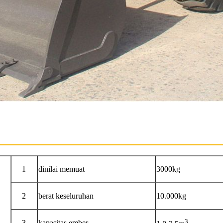
1
dinilai memuat
3000kg
2
berat keseluruhan
10.000
kg
3
3
kapasitas ember