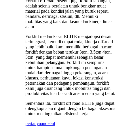
Forklift off road, disebut juga forklift lapangan,
adalah sejenis peralatan untuk bongkar muat
material pada kondisi jalan yang buruk seperti
bandara, dermaga, stasiun, dll. Memiliki
mobilitas yang baik dan keandalan kinerja lintas
alam.
Forklift medan kasar ELITE mengadopsi desain
terintegrasi, kemudi empat roda, kinerja off-road
yang lebih baik, kami memiliki berbagai macam
forklift dengan beban terukur 3ton, 3,5ton.4ton,
5ton, yang dapat memenuhi sebagian besar
kebutuhan pelanggan. Forklift ini sempurna
untuk hampir semua lingkungan penanganan
mulai dari dermaga hingga pekarangan, acara
khusus, perhutanan kayu, lokasi konstruksi,
peternakan dan pedagang pembangun, forklift
kami juga dirancang untuk mobilitas tinggi dan
produktivitas luar biasa di area medan yang berat.
Sementara itu, forklift off road ELITE juga dapat
dilengkapi atau diganti dengan berbagai aksesoris
untuk meningkatkan efisiensi kerja.
pertanyaan
detail