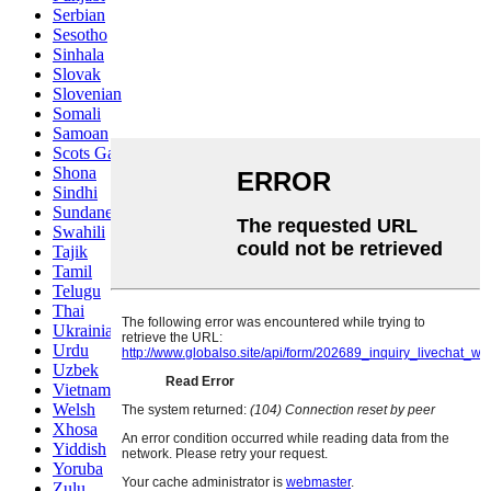
Serbian
Sesotho
Sinhala
Slovak
Slovenian
Somali
Samoan
Scots Gaelic
Shona
Sindhi
Sundanese
Swahili
Tajik
Tamil
Telugu
Thai
Ukrainian
Urdu
Uzbek
Vietnamese
Welsh
Xhosa
Yiddish
Yoruba
Zulu