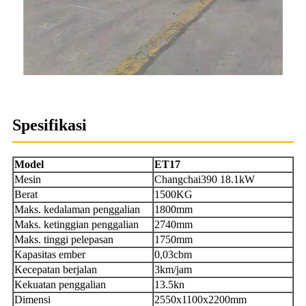
Spesifikasi
Model
ET17
Mesin
Changchai390 18.1kW
Berat
1500KG
Maks. kedalaman penggalian
1800mm
Maks. ketinggian penggalian
2740mm
Maks. tinggi pelepasan
1750mm
Kapasitas ember
0,03cbm
Kecepatan berjalan
3km/jam
Kekuatan penggalian
13.5kn
Dimensi
2550x1100x2200mm