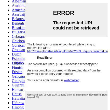
Albanian
Amharic
Armenian
Azerbaijani
Belarusian
Bengali
Bosnian
Bulgarian
Cebuano
Chichewa
Corsican
Croatian
Dutch
Estonian
Filipino
Finnish
Frisian
Galician
Georgian
Gujarati
Haitian
Hausa
Hawaiian
Hebrew
Hmong